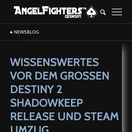
♠ NEWSBLOG
sagt:
WISSENSWERTES
VOR DEM GROSSEN D
ESTINY 2 S
HADOWKEEP R
ELEASE UND STEAM U
MZUG